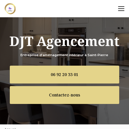
Aller
au
contenu
principal
Entreprise d’aménagement intérieur à Saint-Pierre
06 92 20 33 01
Contactez-nous