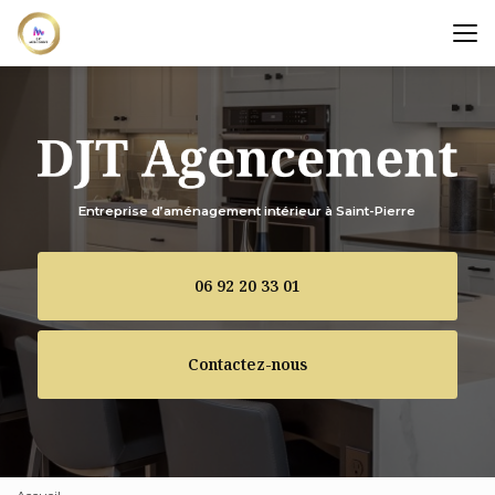
Aller
au
contenu
principal
Entreprise d’aménagement intérieur à Saint-Pierre
06 92 20 33 01
Contactez-nous