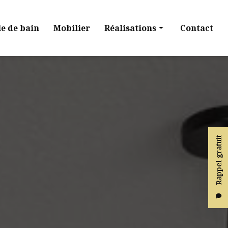
le de bain
Mobilier
Réalisations
Contact
Cuisine
Dressing
Salle de bain
Mobilier
Rappel gratuit