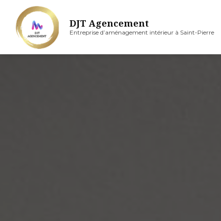
Aller
au
DJT Agencement
contenu
Entreprise d’aménagement intérieur à Saint-Pierre
principal