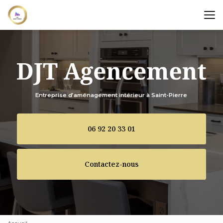
Aller
au
contenu
principal
Entreprise d’aménagement intérieur à Saint-Pierre
06 92 20 33 01
Contactez-nous