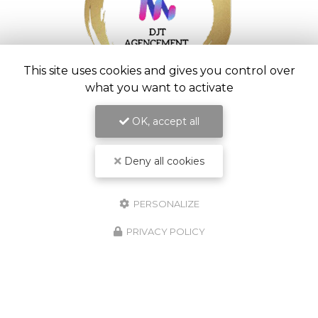
This site uses cookies and gives you control over
what you want to activate
Entreprise d’aménagement intérieur à
Saint-Pierre
OK, accept all
54 chemin Vaudeville
97416 La Chaloupe Saint-Leu
Deny all cookies
06 92 20 33 01
Lundi au vendredi :
7h - 16h30
PERSONALIZE
Suivez nous sur les réseaux sociaux :
PRIVACY POLICY