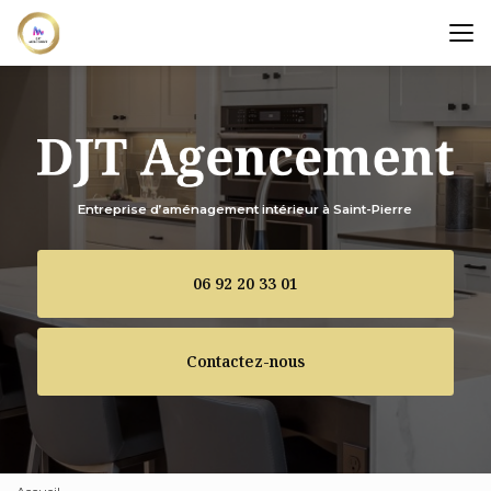
Aller
au
contenu
principal
Entreprise d’aménagement intérieur à Saint-Pierre
06 92 20 33 01
Contactez-nous