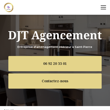
Aller
au
contenu
principal
Entreprise d’aménagement intérieur à Saint-Pierre
06 92 20 33 01
Contactez-nous