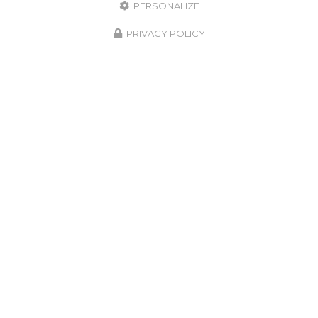
PERSONALIZE
06 92 20 33 01
PRIVACY POLICY
Lundi au vendredi :
7h - 16h30
Suivez nous sur les réseaux sociaux :
Envoyez un message
Nom Prénom
Société