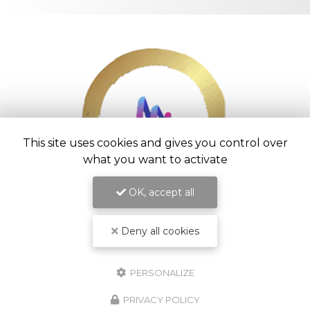
This site uses cookies and gives you control over
what you want to activate
OK, accept all
Entreprise d’aménagement intérieur à
Saint-Pierre
Deny all cookies
54 chemin Vaudeville
97416 La Chaloupe Saint-Leu
06 92 20 33 01
PERSONALIZE
Lundi au vendredi :
PRIVACY POLICY
7h - 16h30