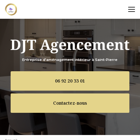
Aller
au
contenu
principal
Entreprise d’aménagement intérieur à Saint-Pierre
06 92 20 33 01
Contactez-nous