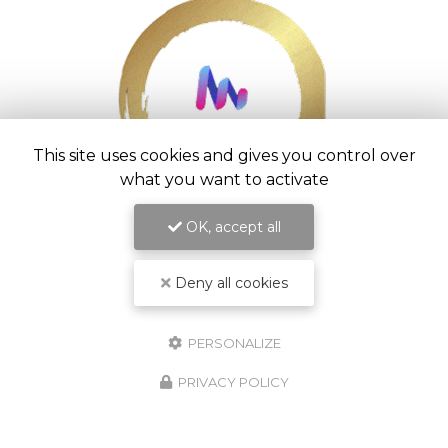
This site uses cookies and gives you control over
what you want to activate
OK, accept all
Entreprise d’aménagement intérieur à
Saint-Pierre
54 chemin Vaudeville
Deny all cookies
97416 La Chaloupe Saint-Leu
06 92 20 33 01
PERSONALIZE
Lundi au vendredi :
7h - 16h30
PRIVACY POLICY
Suivez nous sur les réseaux sociaux :