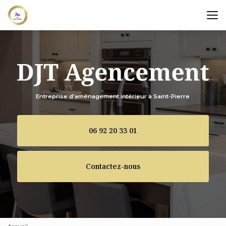
Aller
au
contenu
principal
Entreprise d’aménagement intérieur à Saint-Pierre
06 92 20 33 01
Contactez-nous