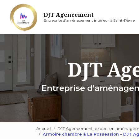
Aller
au
DJT Agencement
contenu
Entreprise d’aménagement intérieur à Saint-Pierre
principal
Entreprise d’aménageme
Accueil
DJT Agencement, expert en aménagement
Armoire chambre à La Possession - DJT 