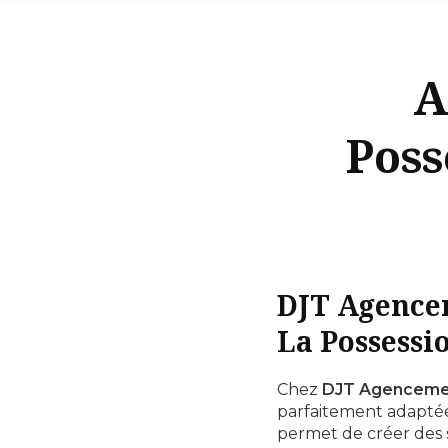
A
Poss
DJT Agencem
La Possessi
Chez
DJT Agenceme
parfaitement adaptée 
permet de créer des s