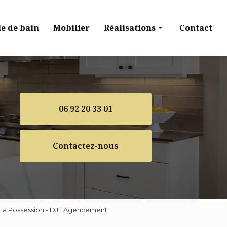
le de bain
Mobilier
Réalisations
Contact
Cuisine
Dressing
Salle de bain
06 92 20 33 01
Mobilier
Contactez-nous
 La Possession - DJT Agencement