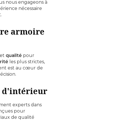
ous nous engageons à
périence nécessaire
.
tre armoire
et
qualité
pour
rité
les plus strictes,
ient est au cœur de
cision.
 d'intérieur
ment experts dans
onçues pour
riaux de qualité