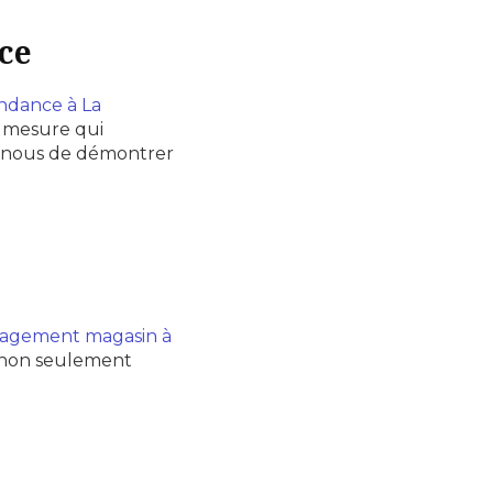
ce
endance à La
r mesure qui
r nous de démontrer
agement magasin à
i non seulement