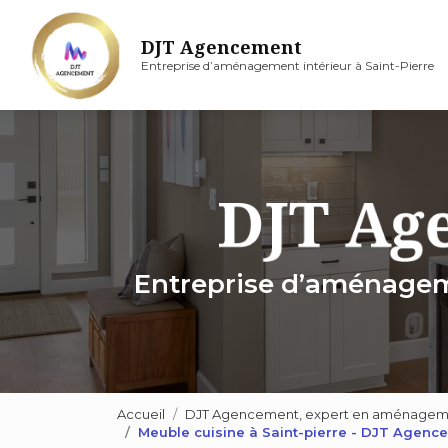
Aller
au
DJT Agencement
contenu
Entreprise d’aménagement intérieur à Saint-Pierre
principal
Entreprise d’aménageme
Accueil
DJT Agencement, expert en aménagement
Meuble cuisine à Saint-pierre - DJT Agenc