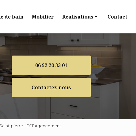
le de bain
Mobilier
Réalisations
Contact
Cuisine
Dressing
Salle de bain
06 92 20 33 01
Mobilier
Contactez-nous
 Saint-pierre - DJT Agencement