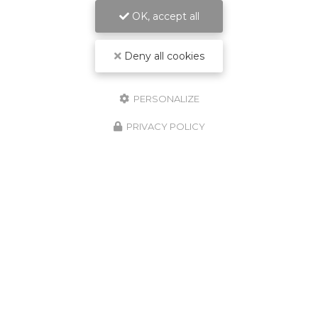
OK, accept all
Deny all cookies
Entreprise d’aménagement intérieur à
Saint-Pierre
PERSONALIZE
54 chemin Vaudeville
PRIVACY POLICY
97416 La Chaloupe Saint-Leu
06 92 20 33 01
Lundi au vendredi :
7h - 16h30
Suivez nous sur les réseaux sociaux :