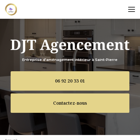
Aller
au
contenu
principal
Entreprise d’aménagement intérieur à Saint-Pierre
06 92 20 33 01
Contactez-nous