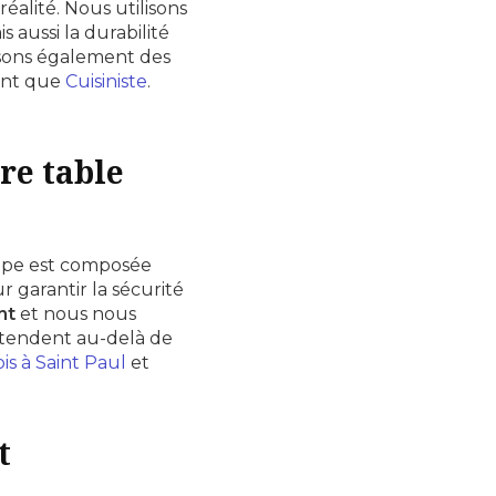
éalité. Nous utilisons
 aussi la durabilité
sons également des
ant que
Cuisiniste
.
re table
uipe est composée
ur garantir la sécurité
nt
et nous nous
'étendent au-delà de
is à Saint Paul
et
t