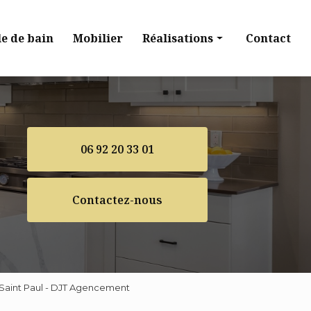
le de bain
Mobilier
Réalisations
Contact
Cuisine
Dressing
Salle de bain
06 92 20 33 01
Mobilier
Contactez-nous
 Saint Paul - DJT Agencement