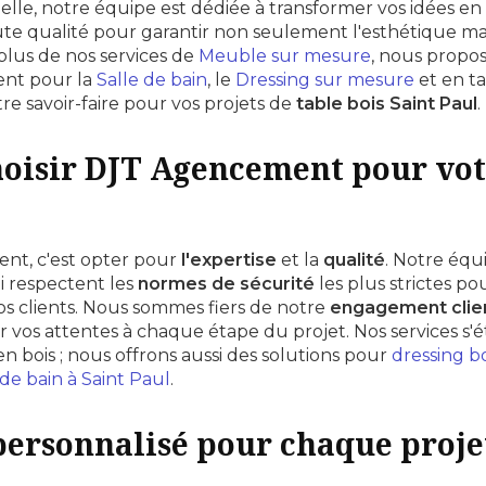
elle, notre équipe est dédiée à transformer vos idées en r
e qualité pour garantir non seulement l'esthétique mais
plus de nos services de
Meuble sur mesure
, nous propo
ent pour la
Salle de bain
, le
Dressing sur mesure
et en t
tre savoir-faire pour vos projets de
table bois Saint Paul
.
oisir DJT Agencement pour vot
nt, c'est opter pour
l'expertise
et la
qualité
. Notre éq
ui respectent les
normes de sécurité
les plus strictes po
 nos clients. Nous sommes fiers de notre
engagement clie
r vos attentes à chaque étape du projet. Nos services s
en bois ; nous offrons aussi des solutions pour
dressing bo
de bain à Saint Paul
.
personnalisé pour chaque proje