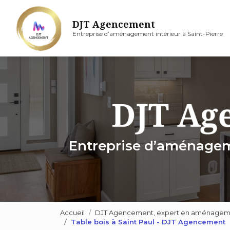
Aller
au
DJT Agencement
contenu
Entreprise d’aménagement intérieur à Saint-Pierre
principal
Entreprise d’aménageme
Accueil
DJT Agencement, expert en aménagement
Table bois à Saint Paul - DJT Agencement