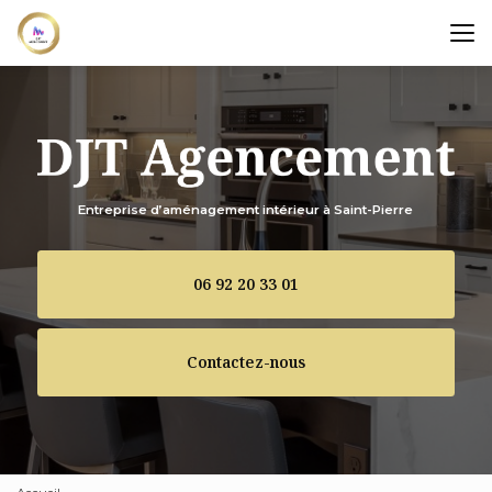
Aller
au
contenu
principal
Entreprise d’aménagement intérieur à Saint-Pierre
06 92 20 33 01
Contactez-nous