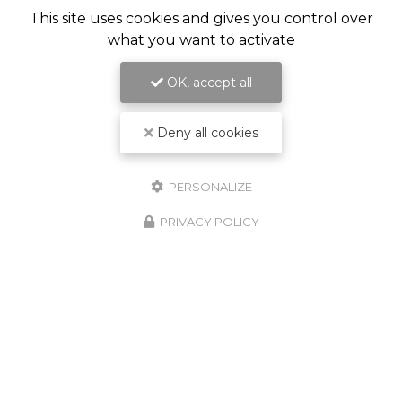
This site uses cookies and gives you control over
what you want to activate
OK, accept all
Deny all cookies
PERSONALIZE
Entreprise d’aménagement intérieur à
Saint-Pierre
PRIVACY POLICY
54 chemin Vaudeville
97416 La Chaloupe Saint-Leu
06 92 20 33 01
Lundi au vendredi :
7h - 16h30
Suivez nous sur les réseaux sociaux :