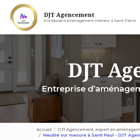
Aller
au
DJT Agencement
contenu
Entreprise d’aménagement intérieur à Saint-Pierre
principal
Entreprise d’aménageme
Accueil
DJT Agencement, expert en aménagement
Meuble sur mesure à Saint Paul - DJT Age