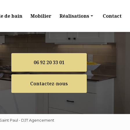
le de bain
Mobilier
Réalisations
Contact
Cuisine
Dressing
Salle de bain
06 92 20 33 01
Mobilier
Contactez-nous
 Saint Paul - DJT Agencement