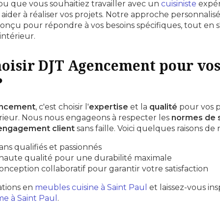
ou que vous souhaitiez travailler avec un
cuisiniste
expér
ider à réaliser vos projets. Notre approche personnalis
nçu pour répondre à vos besoins spécifiques, tout en s
intérieur.
hoisir DJT Agencement pour vo
?
ncement
, c'est choisir l'
expertise
et la
qualité
pour vos p
ieur. Nous nous engageons à respecter les
normes de 
engagement client
sans faille. Voici quelques raisons de 
ans qualifiés et passionnés
haute qualité pour une durabilité maximale
nception collaboratif pour garantir votre satisfaction
ations en
meubles cuisine à Saint Paul
et laissez-vous ins
e à Saint Paul
.