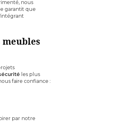
imenté, nous
ée garantit que
'intégrant
s meubles
rojets
sécurité
les plus
nous faire confiance :
pirer par notre