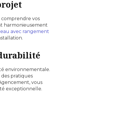
rojet
e comprendre vos
rent harmonieusement
eau avec rangement
tallation.
durabilité
ité environnementale.
 des pratiques
T Agencement, vous
té exceptionnelle.