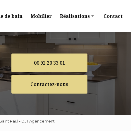
le de bain
Mobilier
Réalisations
Contact
Cuisine
Dressing
Salle de bain
06 92 20 33 01
Mobilier
Contactez-nous
 Saint Paul - DJT Agencement