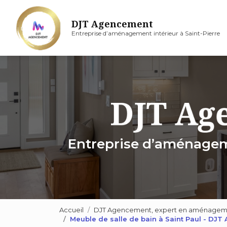
Aller
au
DJT Agencement
contenu
Entreprise d’aménagement intérieur à Saint-Pierre
principal
Entreprise d’aménageme
Accueil
DJT Agencement, expert en aménagement
Meuble de salle de bain à Saint Paul - DJ