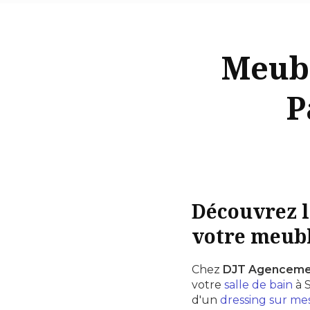
Meubl
P
Découvrez l
votre meubl
Chez
DJT Agenceme
votre
salle de bain
à 
d'un
dressing sur me