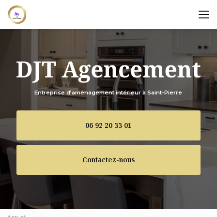
Aller
au
contenu
principal
Entreprise d’aménagement intérieur à Saint-Pierre
06 92 20 33 01
Contactez-nous