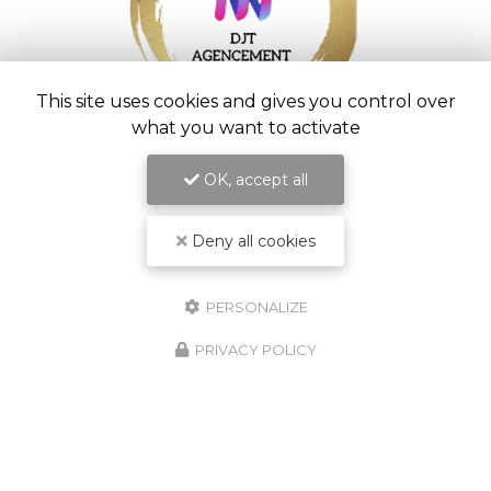
This site uses cookies and gives you control over
what you want to activate
Entreprise d’aménagement intérieur à
Saint-Pierre
OK, accept all
54 chemin Vaudeville
97416 La Chaloupe Saint-Leu
Deny all cookies
06 92 20 33 01
Lundi au vendredi :
7h - 16h30
PERSONALIZE
Suivez nous sur les réseaux sociaux :
PRIVACY POLICY