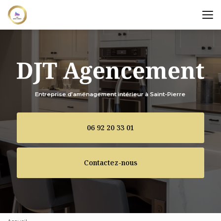
Aller
au
contenu
principal
Entreprise d’aménagement intérieur à Saint-Pierre
06 92 20 33 01
Contactez-nous